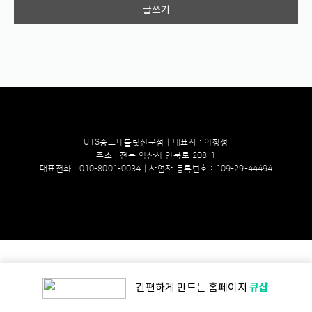
글쓰기
UTS중고태블릿전문점｜대표자 : 이창성
주소 : 전북 익산시 인북로 208-1
대표전화 : 010-8001-0034｜사업자 등록번호 : 109-29-44494
큐샵
간편하게 만드는
홈페이지